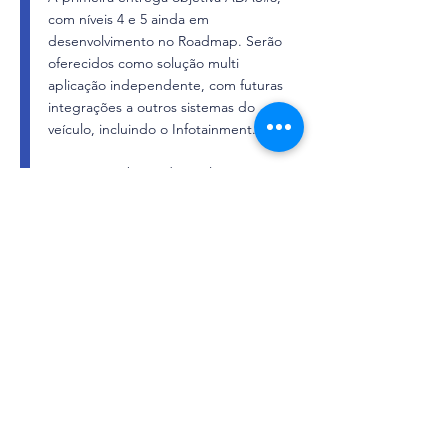
com níveis 4 e 5 ainda em
desenvolvimento no Roadmap. Serão
oferecidos como solução multi
aplicação independente, com futuras
integrações a outros sistemas do
veículo, incluindo o Infotainment.
O sistema é baseado em leituras por
câmeras inteligentes a ser calibrado
para as montadoras e eventuais outros
clientes B2B.
Créditos Auto Esporte, entrevista em
15/08/2021 com Antonio Azevedo, CEO
LogiGo
(Sistema LogiGo no minuto 5:18)